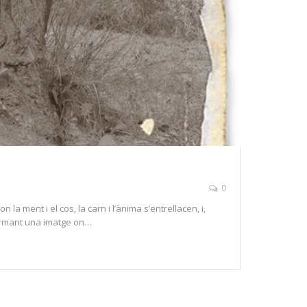
0
a ment i el cos, la carn i l’ànima s’entrellacen, i,
 formant una imatge on…