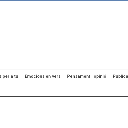
s per a tu
Emocions en vers
Pensament i opinió
Publica