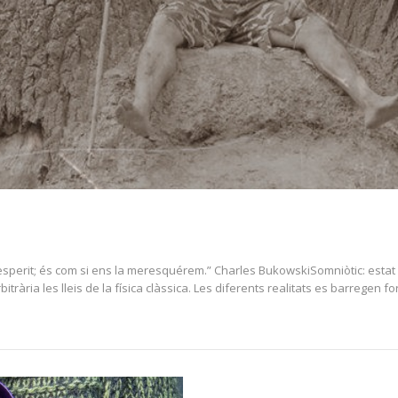
sperit; és com si ens la meresquérem.” Charles BukowskiSomniòtic: estat on l
ària les lleis de la física clàssica. Les diferents realitats es barregen