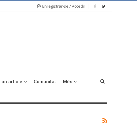
Enregistrar-se / Accedir
 un article
Comunitat
Més