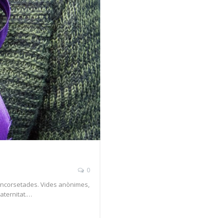
0
Encorsetades. Vides anònimes,
aternitat.…