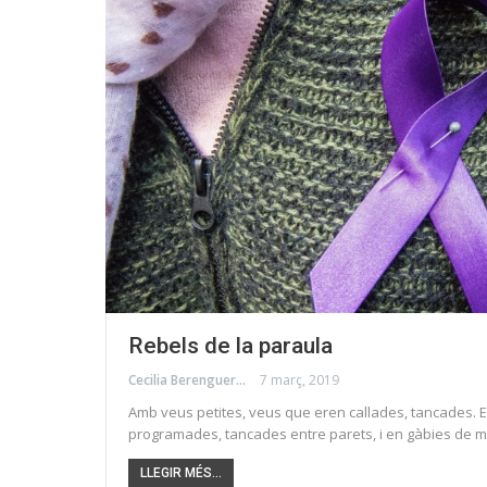
Rebels de la paraula
Cecilia Berenguer
7 març, 2019
Amb veus petites, veus que eren callades, tancades. 
programades, tancades entre parets, i en gàbies de m
LLEGIR MÉS...