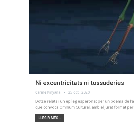
Ni excentricitats ni tossuderies
Carme Pinyana
25 oct., 2020
Dotze relats i un epíleg esperonat per un poema de l’a
que convoca Omnium Cultural, amb el jurat format per F
LLEGIR MÉS...