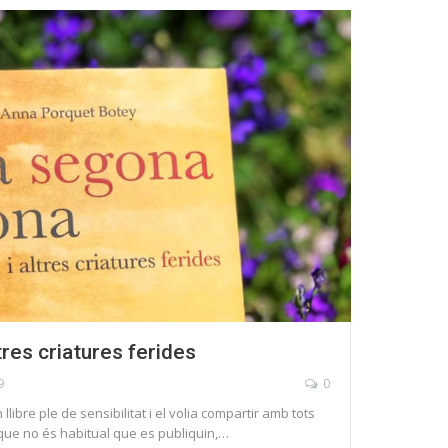
tres criatures ferides
9
0
libre ple de sensibilitat i el volia compartir amb tots
s que no és habitual que es publiquin,…