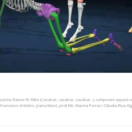
ustríac Rainer M. Rilke (Cavalcar, cavalcar, cavalcar...), componen aques
rancesco Ardolino, Joana Masó, Jordi Mir, Marina Porras i Clàudia Rius.Algu