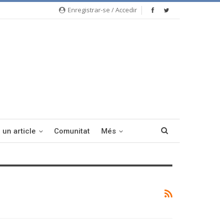
Enregistrar-se / Accedir
 un article
Comunitat
Més