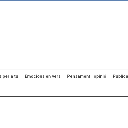
s per a tu
Emocions en vers
Pensament i opinió
Publica