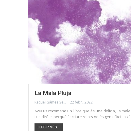
La Mala Pluja
Raquel Gámez Serrano
22 febr., 2022
Avui us recomano un llibre que és una delícia, La mala 
I us diré el perquè:Escriure relats no és gens fàcil, aix
LLEGIR MÉS...