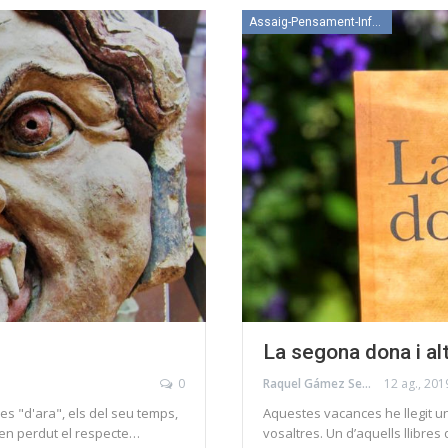
Assaig-Pensament-Informació
La segona dona i al
0
Raquel Gámez Serrano
12 ag., 201
ves "d'ara", els del seu temps,
Aquestes vacances he llegit un l
ien perdut el respecte…
vosaltres. Un d’aquells llibre