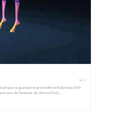
0
t recull que va guanyar el premi Mercè Rodoreda 2019
ns tocs de fantasia, de ciència-ficció,…