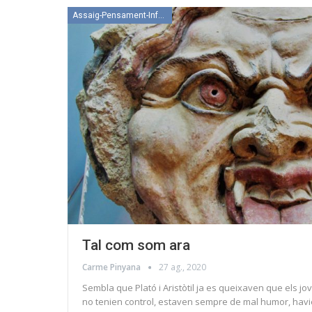
Assaig-Pensament-Informació
Tal com som ara
Carme Pinyana
27 ag., 2020
Sembla que Plató i Aristòtil ja es queixaven que els jo
no tenien control, estaven sempre de mal humor, hav