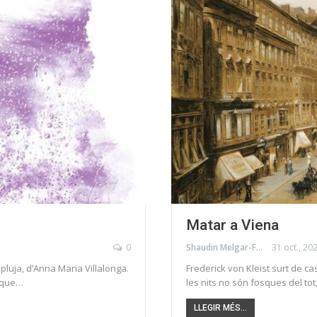
Matar a Viena
0
Shaudin Melgar-Foraster
31 oct., 20
pluja, d’Anna Maria Villalonga.
Frederick von Kleist surt de ca
í que…
les nits no són fosques del to
LLEGIR MÉS...