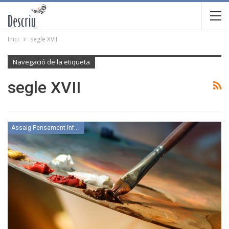
Inici
segle XVII
Navegació de la etiqueta
segle XVII
Assaig-Pensament-Informació