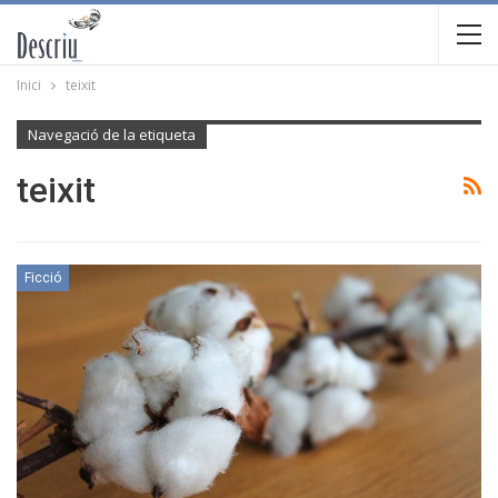
Inici
teixit
Navegació de la etiqueta
teixit
Ficció