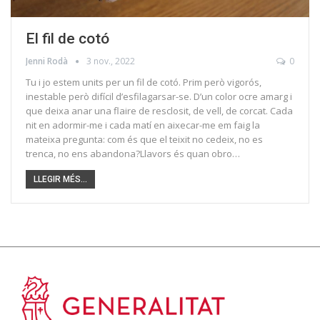
El fil de cotó
Jenni Rodà
3 nov., 2022
0
Tu i jo estem units per un fil de cotó. Prim però vigorós,
inestable però difícil d’esfilagarsar-se. D’un color ocre amarg i
que deixa anar una flaire de resclosit, de vell, de corcat. Cada
nit en adormir-me i cada matí en aixecar-me em faig la
mateixa pregunta: com és que el teixit no cedeix, no es
trenca, no ens abandona?Llavors és quan obro…
LLEGIR MÉS...