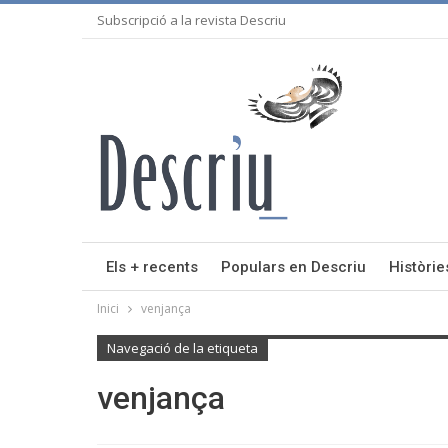
Subscripció a la revista Descriu
Els + recents
Populars en Descriu
Històrie
Inici
venjança
Navegació de la etiqueta
venjança