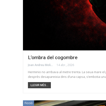
L’ombra del cogombre
Joan Andreu Molins
14 abr., 2026
Herminio no arribava al metre trenta. La seua mare el 
després desapareixia dins d’una capsa, s’embotia una a
LLEGIR MÉS...
Ficció