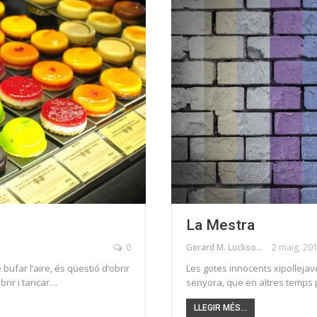
La Mestra
0
Gerard M. Luckson
2 maig, 20
bufar l’aire, és qüestió d’obrir
Les gotes innocents xipolleja
brir i tancar…
senyora, que en altres temps 
LLEGIR MÉS...