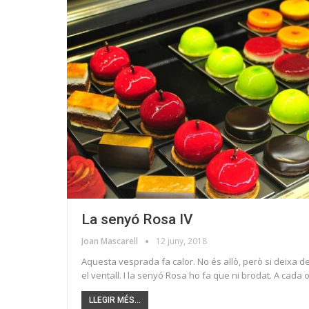
La senyó Rosa IV
Joan Mascarell
12 juny, 2018
Aquesta vesprada fa calor. No és allò, però si deixa de 
el ventall. I la senyó Rosa ho fa que ni brodat. A cada o
LLEGIR MÉS...