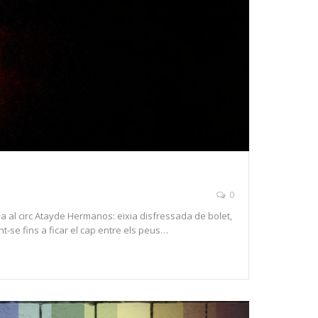
0
a al circ Atayde Hermanos: eixia disfressada de bolet,
-se fins a ficar el cap entre els peus…