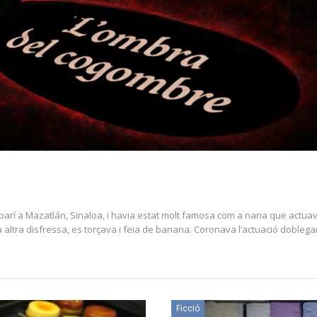
parí a Mazatlán, Sinaloa, i havia estat molt famosa com a nana que actuav
ltra disfressa, es torçava i feia de banana. Coronava l’actuació doblegant
Ficció