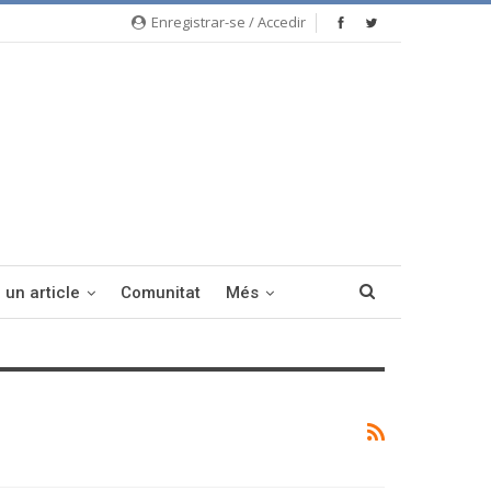
Enregistrar-se / Accedir
 un article
Comunitat
Més