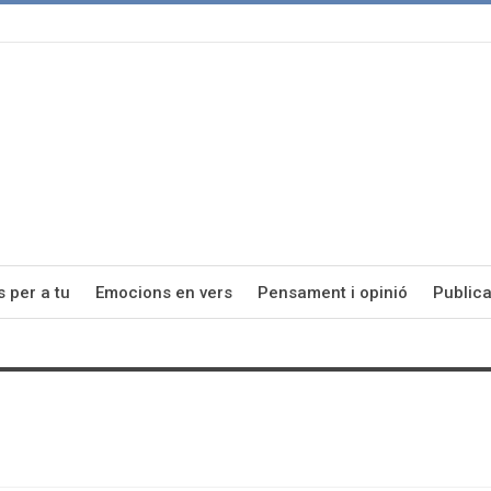
s per a tu
Emocions en vers
Pensament i opinió
Publica