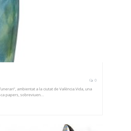
0
 funerari”, ambientat a la ciutat de València.Vida, una
uesca papers, sobreviuen…