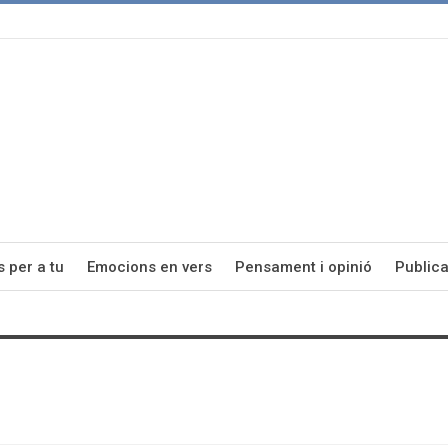
s per a tu
Emocions en vers
Pensament i opinió
Publica