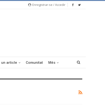
Enregistrar-se / Accedir
 un article
Comunitat
Més