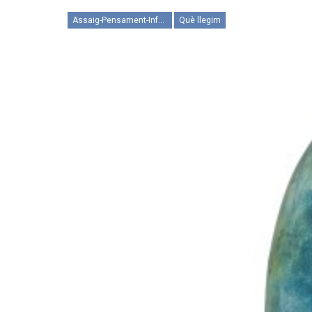
Assaig-Pensament-Informació
Què llegim