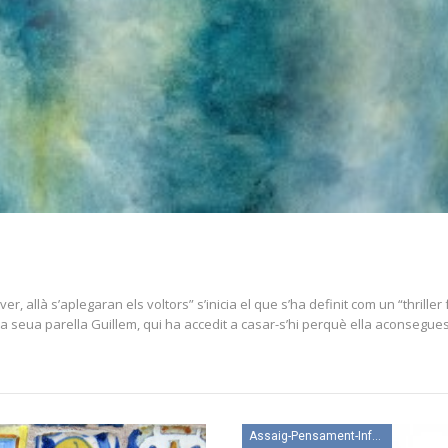
r, allà s’aplegaran els voltors” s’inicia el que s’ha definit com un “thriller
 i la seua parella Guillem, qui ha accedit a casar-s’hi perquè ella aconseg
Assaig-Pensament-Informació