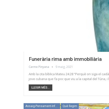
Funerària rima amb immobiliària
Carme Pinyana
9 maig, 2021
Amb la cita bíblica Mateu 24:28 “Perquè on siga el cadàve
jove cubana que fa poc que viu a la capital del Túria,
LLEGIR MÉS...
Assaig-Pensament-Informació
Què llegim