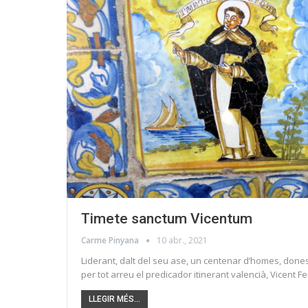
Timete sanctum Vicentum
Carme Pinyana
10 abr., 2021
Liderant, dalt del seu ase, un centenar d’homes, don
per tot arreu el predicador itinerant valencià, Vicent F
LLEGIR MÉS...