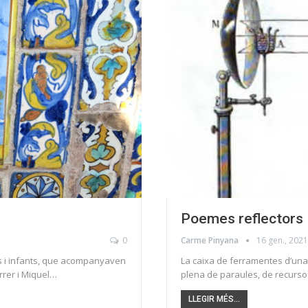
Poemes reflectors
0
Carme Pinyana
16 gen., 2021
es i infants, que acompanyaven
La caixa de ferramentes d’una
errer i Miquel…
plena de paraules, de recursos 
LLEGIR MÉS...