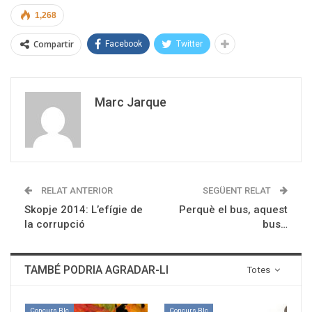
1,268
Compartir
Facebook
Twitter
Marc Jarque
RELAT ANTERIOR
SEGÜENT RELAT
Skopje 2014: L’efígie de
Perquè el bus, aquest
la corrupció
bus…
TAMBÉ PODRIA AGRADAR-LI
Totes
Concurs Blc
Concurs Blc