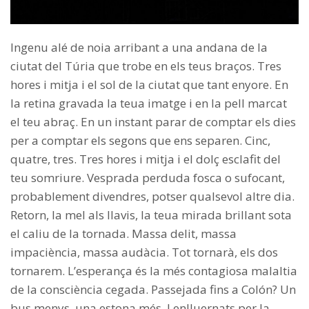
Ingenu alé de noia arribant a una andana de la
ciutat del Túria que trobe en els teus braços. Tres
hores i mitja i el sol de la ciutat que tant enyore. En
la retina gravada la teua imatge i en la pell marcat
el teu abraç. En un instant parar de comptar els dies
per a comptar els segons que ens separen. Cinc,
quatre, tres. Tres hores i mitja i el dolç esclafit del
teu somriure. Vesprada perduda fosca o sufocant,
probablement divendres, potser qualsevol altre dia.
Retorn, la mel als llavis, la teua mirada brillant sota
el caliu de la tornada. Massa delit, massa
impaciència, massa audàcia. Tot tornarà, els dos
tornarem. L’esperança és la més contagiosa malaltia
de la consciència cegada. Passejada fins a Colón? Un
bus menys, una estona més. I enlluernats per la