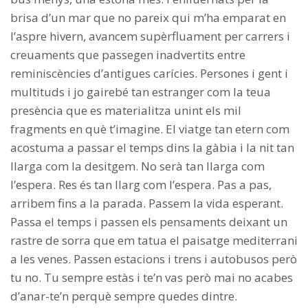
brisa d’un mar que no pareix qui m’ha emparat en
l’aspre hivern, avancem supèrfluament per carrers i
creuaments que passegen inadvertits entre
reminiscències d’antigues carícies. Persones i gent i
multituds i jo gairebé tan estranger com la teua
presència que es materialitza unint els mil
fragments en què t’imagine. El viatge tan etern com
acostuma a passar el temps dins la gàbia i la nit tan
llarga com la desitgem. No serà tan llarga com
l’espera. Res és tan llarg com l’espera. Pas a pas,
arribem fins a la parada. Passem la vida esperant.
Passa el temps i passen els pensaments deixant un
rastre de sorra que em tatua el paisatge mediterrani
a les venes. Passen estacions i trens i autobusos però
tu no. Tu sempre estàs i te’n vas però mai no acabes
d’anar-te’n perquè sempre quedes dintre.