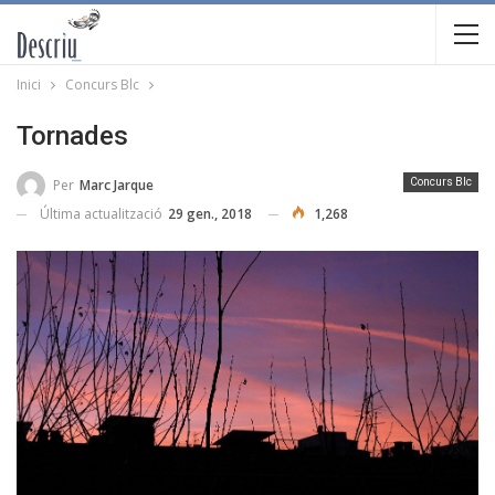
Inici
Concurs Blc
Tornades
Per
Marc Jarque
Concurs Blc
Última actualització
29 gen., 2018
1,268