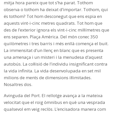
mitja hora pareix que tot s’ha parat. Tothom
observa o tothom ha deixat d’importar. Tothom, qui
és tothom? Tot hom desconegut que ens espia en
aquests vint-i-cinc metres quadrats. Tot hom que
des de l’exterior ignora els vint-i-cinc mil·límetres que
ens separen. Plaça Amèrica. Del món conec 350
quilòmetres i tres barris i més enllà comença el buit.
La immensitat d’un llenç en blanc que es presenta
una amenaça i un misteri i la menudesa d’aquest
autobús. La col·lisió de l’individu insignificant contra
la vida infinita. La vida desenvolupada en set mil
milions de ments de dimensions il·limitades.
Nosaltres dos.
Avinguda del Port. El rellotge avança a la mateixa
velocitat que el roig òmnibus en què una vesprada
qualsevol em veig reclòs. L’encisadora manera com