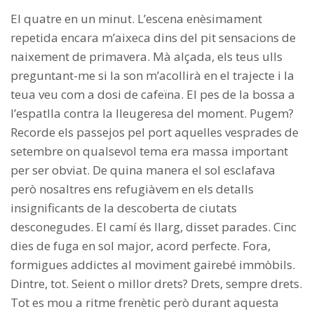
El quatre en un minut. L’escena enèsimament
repetida encara m’aixeca dins del pit sensacions de
naixement de primavera. Mà alçada, els teus ulls
preguntant-me si la son m’acollirà en el trajecte i la
teua veu com a dosi de cafeïna. El pes de la bossa a
l’espatlla contra la lleugeresa del moment. Pugem?
Recorde els passejos pel port aquelles vesprades de
setembre on qualsevol tema era massa important
per ser obviat. De quina manera el sol esclafava
però nosaltres ens refugiàvem en els detalls
insignificants de la descoberta de ciutats
desconegudes. El camí és llarg, disset parades. Cinc
dies de fuga en sol major, acord perfecte. Fora,
formigues addictes al moviment gairebé immòbils.
Dintre, tot. Seient o millor drets? Drets, sempre drets.
Tot es mou a ritme frenètic però durant aquesta