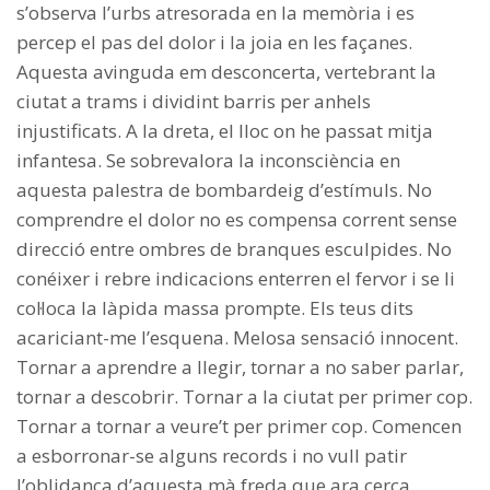
s’observa l’urbs atresorada en la memòria i es
percep el pas del dolor i la joia en les façanes.
Aquesta avinguda em desconcerta, vertebrant la
ciutat a trams i dividint barris per anhels
injustificats. A la dreta, el lloc on he passat mitja
infantesa. Se sobrevalora la inconsciència en
aquesta palestra de bombardeig d’estímuls. No
comprendre el dolor no es compensa corrent sense
direcció entre ombres de branques esculpides. No
conéixer i rebre indicacions enterren el fervor i se li
col·loca la làpida massa prompte. Els teus dits
acariciant-me l’esquena. Melosa sensació innocent.
Tornar a aprendre a llegir, tornar a no saber parlar,
tornar a descobrir. Tornar a la ciutat per primer cop.
Tornar a tornar a veure’t per primer cop. Comencen
a esborronar-se alguns records i no vull patir
l’oblidança d’aquesta mà freda que ara cerca