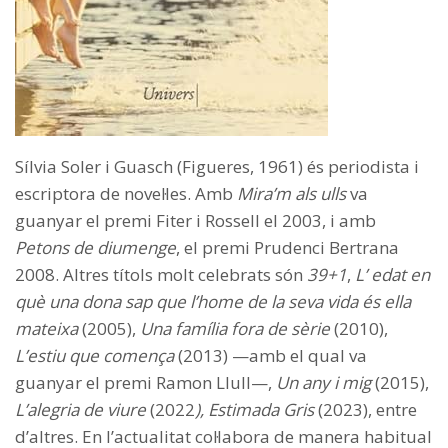
Sílvia Soler i Guasch (Figueres, 1961) és periodista i
escriptora de novel·les. Amb
Mira’m als ulls
va
guanyar el premi Fiter i Rossell el 2003, i amb
Petons de diumenge
, el premi Prudenci Bertrana
2008. Altres títols molt celebrats són
39+1
,
L’ edat en
què una dona sap que l’home de la seva vida és ella
mateixa
(2005),
Una família fora de sèrie
(2010),
L’estiu que comença
(2013) —amb el qual va
guanyar el premi Ramon Llull—,
Un any i mig
(2015),
L’alegria de viure
(2022
), Estimada Gris
(2023), entre
d’altres. En l’actualitat col·labora de manera habitual