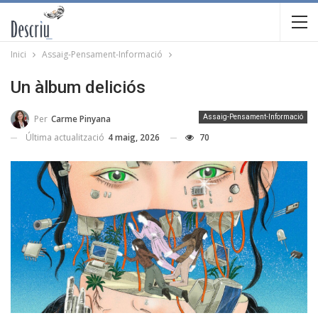
Inici
Assaig-Pensament-Informació
Un àlbum deliciós
Per
Carme Pinyana
Assaig-Pensament-Informació
Última actualització
4 maig, 2026
70