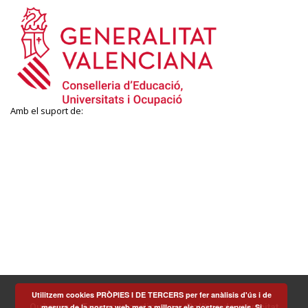
Amb el suport de:
Utilitzem cookies PRÒPIES I DE TERCERS per fer anàlisis d'ús i de
Què som
Termes i condicions
Política de privacitat
mesura de la nostra web mer a millorar els nostres serveis. Si