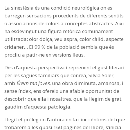
La sinestèsia és una condició neurològica on es
barregen sensacions procedents de diferents sentits
o associacions de colors a conceptes abstractes. Així
ha esdevingut una figura retòrica comunament
utilitzada: olor dolça, veu aspra, color càlid, aspecte
cridaner… El 99 % de la població sembla que és
procliu a patir-ne en versions lleus.
Des d’aquesta perspectiva i reprenent el gust literari
per les sagues familiars que conrea, Sílvia Soler,
amb
Érem tan joves
, una obra diminuta, amanosa, i
sense índex, ens ofereix una afable oportunitat de
descobrir que ella i nosaltres, que la llegim de grat,
gaudim d’aquesta patologia.
Llegit el pròleg on l’autora en fa cinc cèntims del que
trobarem a les quasi 160 pàgines del llibre, s’inicia