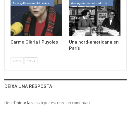
Assaig-Pensament-Informació
Assaig-Pensament-Informació
Carme Olària i Puyoles
Una nord-americana en
París
ANT
SEG
DEIXA UNA RESPOSTA
Heu d'
iniciar la sessió
per escriure un comentari.