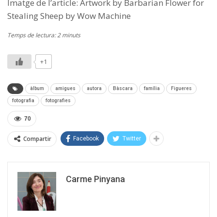
Imatge de l’article: Artwork by Barbarian Flower for
Stealing Sheep by Wow Machine
Temps de lectura: 2 minuts
+1
àlbum
amigues
autora
Bàscara
família
Figueres
fotografia
fotografies
70
Compartir
Facebook
Twitter
Carme Pinyana