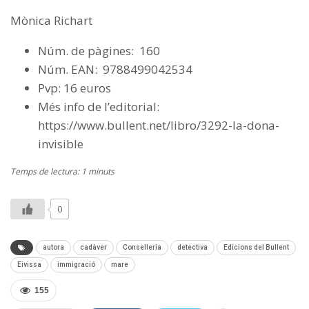
Mònica Richart
Núm. de pàgines: 160
Núm. EAN: 9788499042534
Pvp: 16 euros
Més info de l’editorial:
https://www.bullent.net/libro/3292-la-dona-
invisible
Temps de lectura: 1 minuts
0
autora
cadàver
Conselleria
detectiva
Edicions del Bullent
Eivissa
immigració
mare
155