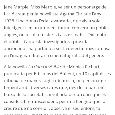
Jane Marple, Miss Marple, va ser un personatge de
ficció creat per la novel·lista Agatha Christie l’any
1926. Una dona d’edat avançada, que vivia sola,
intel·ligent i en un ambient tancat com era un poblet
anglès, on resolia misteris i assassinats. L’èxit entre
el públic d’aquesta investigadora privada
aficionada l’ha portada a ser la detectiu més famosa
en l’imaginari literari i cinematogràfic del gènere.
A la novel·la
La dona invisible
, de Mònica Richart,
publicada per Edicions del Bullent, en 10 capítols, es
dibuixa de manera àgil i dinàmica, un personatge
femení amb diverses cares que, des de la part més
baixa de la societat, camuflada per un ofici que és
considerat intranscendent, per una llengua que fa
creure que no coneix… observa el seu entorn, fa