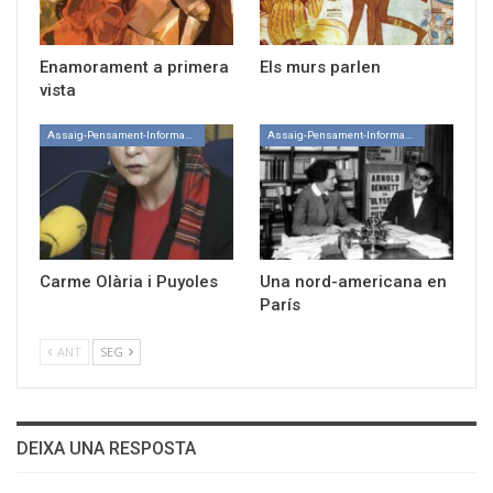
Enamorament a primera
Els murs parlen
vista
Assaig-Pensament-Informació
Assaig-Pensament-Informació
Carme Olària i Puyoles
Una nord-americana en
París
ANT
SEG
DEIXA UNA RESPOSTA