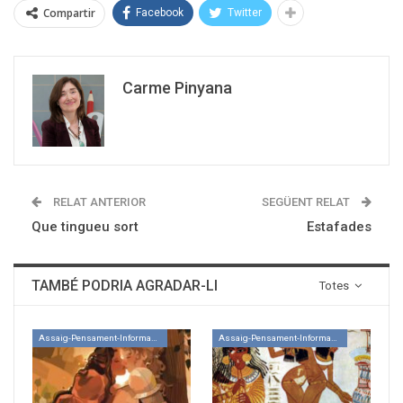
Compartir
Facebook
Twitter
Carme Pinyana
RELAT ANTERIOR
SEGÜENT RELAT
Que tingueu sort
Estafades
TAMBÉ PODRIA AGRADAR-LI
Totes
Assaig-Pensament-Informació
Assaig-Pensament-Informació