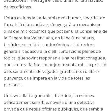
deduccions i investiga el cas d’una morta al lavabo
de les oficines.
L’obra està redactada amb molt humor, i partint de
l’aparició d’un cadàver, s’engegarà un mecanisme
dins del microcosmos que pot ser una Conselleria de
la Generalitat Valenciana, on hi ha funcionaris,
becàries, secretàries autonòmiques i directors
generals, cadascú a la d’ell… Situacions plenes de
tòpics, que sovint responen a una realitat coneguda,
que l’autora fa funcionar juntament amb l’expressió
dels sentiments, de vegades gratificants i d’altres,
punyents, que impera en la vida de totes les
persones.
Una senzilla i agradable, divertida, i a estones
delicadament sensible, novel·la d’una detectiva
privada que neteja oficines públiques, que sembla