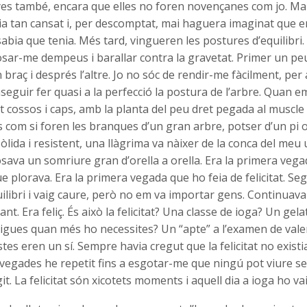
 també, encara que elles no foren novençanes com jo.
Mai
ria tan cansat i, per descomptat, mai haguera imaginat que 
abia que tenia. Més tard, vingueren les postures d’equilibri
osar-me dempeus i barallar contra la gravetat. Primer un pe
n braç i després l’altre. Jo no sóc de rendir-me fàcilment, per 
onseguir fer quasi a la perfecció la postura de l’arbre. Quan e
ant cossos i caps, amb la planta del peu dret pegada al muscl
 com si foren les branques d’un gran arbre, potser d’un pi 
sòlida i resistent, una llàgrima va nàixer de la conca del meu 
ava un somriure gran d’orella a orella. Era la primera vegad
 plorava. Era la primera vegada que ho feia de felicitat. Se
uilibri i vaig caure, però no em va importar gens. Continuava 
nt. Era feliç. És això la felicitat? Una classe de ioga? Un gel
ues quan més ho necessites? Un “apte” a l’examen de valencià
tes eren un sí. Sempre havia cregut que la felicitat no existi
s vegades he repetit fins a esgotar-me que ningú pot viure s
it. La felicitat són xicotets moments i aquell dia a ioga ho v