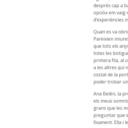
després cap a ba
opció
»
em vaig r
d’experiències m
Quan es va obrir
Pareixien miures
que tots els anys
totes les botigu
primera fila, al
a les altres qui n
costat de la por
poder trobar un 
Ana Belén, la pr
els meus somnis
grans que les me
preguntar que si
fixament. Ella i 