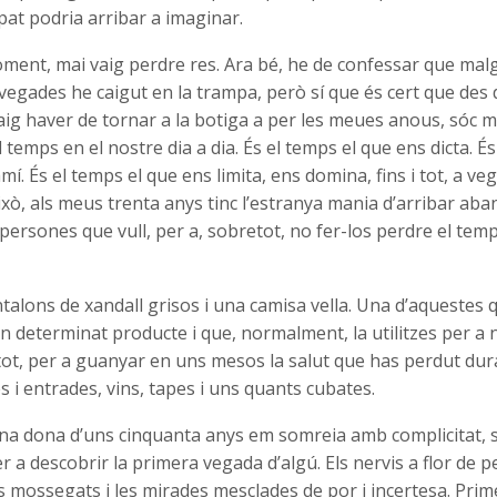
at podria arribar a imaginar.
ent, mai vaig perdre res. Ara bé, he de confessar que malgr
egades he caigut en la trampa, però sí que és cert que des 
aig haver de tornar a la botiga a per les meues anous, sóc 
l temps en el nostre dia a dia. És el temps el que ens dicta. É
mí. És el temps el que ens limita, ens domina, fins i tot, a ve
ixò, als meus trenta anys tinc l’estranya mania d’arribar abans
persones que vull, per a, sobretot, no fer-los perdre el temps.
alons de xandall grisos i una camisa vella. Una d’aquestes 
determinat producte i que, normalment, la utilitzes per a n
i tot, per a guanyar en uns mesos la salut que has perdut dur
es i entrades, vins, tapes i uns quants cubates.
una dona d’uns cinquanta anys em somreia amb complicitat,
r a descobrir la primera vegada d’algú. Els nervis a flor de pel
vis mossegats i les mirades mesclades de por i incertesa. Prime