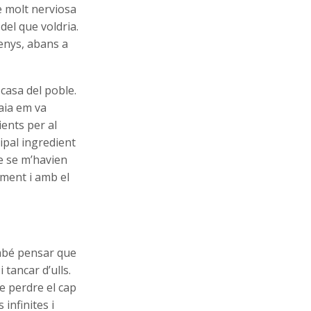
e molt nerviosa
del que voldria.
menys, abans a
casa del poble.
aia em va
ents per al
cipal ingredient
e se m’havien
ament i amb el
ambé pensar que
tancar d’ulls.
e perdre el cap
infinites i