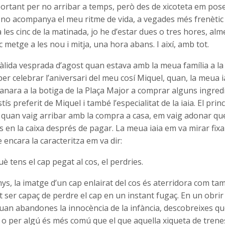
ortant per no arribar a temps, però des de xicoteta em pos
 no acompanya el meu ritme de vida, a vegades més frenètic 
 a les cinc de la matinada, jo he d’estar dues o tres hores, al
nc metge a les nou i mitja, una hora abans. I així, amb tot.
àlida vesprada d’agost quan estava amb la meua família a la 
r celebrar l’aniversari del meu cosí Miquel, quan, la meua i
anara a la botiga de la Plaça Major a comprar alguns ingredi
stís preferit de Miquel i també l’especialitat de la iaia. El prin
i quan vaig arribar amb la compra a casa, em vaig adonar qu
s en la caixa després de pagar. La meua iaia em va mirar fix
e encara la caracteritza em va dir:
uè tens el cap pegat al cos, el perdries.
ys, la imatge d’un cap enlairat del cos és aterridora com t
ser capaç de perdre el cap en un instant fugaç. En un obrir i 
uan abandones la innocència de la infància, descobreixes qu
o per algú és més comú que el que aquella xiqueta de trenes 