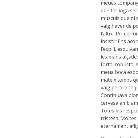
meues companyes
que fer ioga se
músculs que ni s
vaig haver de p
l’altre. Primer u
insistir fins ac
l’espill, esquiv
les mans alçades
forta, robusta, 
meua boca esbos
mateix temps que
vaig perdre l’eq
Continuava plora
cervesa amb amig
Totes les respos
tristesa. Molte
eternament aflig