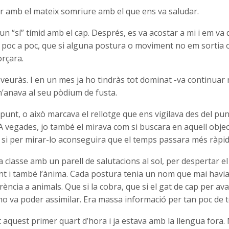
ir amb el mateix somriure amb el que ens va saludar.
n “sí” tímid amb el cap. Després, es va acostar a mi i em va 
 poc a poc, que si alguna postura o moviment no em sortia o
orçara.
 veuràs. I en un mes ja ho tindràs tot dominat -va continuar
 n’anava al seu pòdium de fusta.
punt, o això marcava el rellotge que ens vigilava des del pun
 A vegades, jo també el mirava com si buscara en aquell obje
 si per mirar-lo aconseguira que el temps passara més ràpid
classe amb un parell de salutacions al sol, per despertar el
nt i també l’ànima. Cada postura tenia un nom que mai havia 
rència a animals. Que si la cobra, que si el gat de cap per ava
no va poder assimilar. Era massa informació per tan poc de 
aquest primer quart d’hora i ja estava amb la llengua fora. 