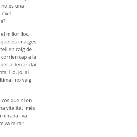
 no és una
 eixit
ga?
l millor lloc.
 aquelles imatges
tell en roig de
corrien cap a la
per a deixar clar
s. I jo, jo, al
ltima i no vaig
n cos que ni en
a vitalitat més
a mirada i va
Em va mirar