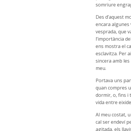
somriure engrap
Des d’aquest mom
encara algunes v
vesprada, que v
l’importància de
ens mostra el ca
esclavitza. Per a
sincera amb les 
meu
.
Portava uns pant
quan compres un 
dormir, o, fins 
vida entre eixid
Al meu costat, 
cal ser endeví pe
agitada, els lla