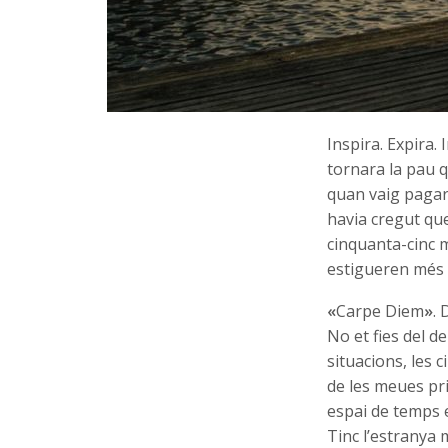
Inspira. Expira.
tornara la pau 
quan vaig pagar 
havia cregut que
cinquanta-cinc m
estigueren més 
«
Carpe Diem
»
. 
No et fies del d
situacions, les 
de les meues pri
espai de temps e
Tinc l’estranya 