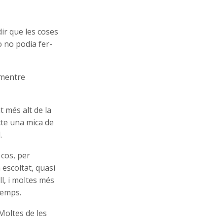
dir que les coses
 no podia fer-
 mentre
t més alt de la
cte una mica de
.
 cos, per
escoltat, quasi
ll, i moltes més
temps.
Moltes de les