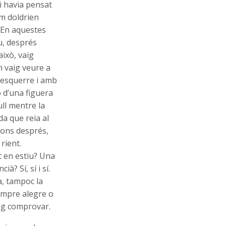
 havia pensat
em doldrien
. En aquestes
u, després
això, vaig
m vaig veure a
e esquerre i amb
o d’una figuera
ull mentre la
a que reia al
gons després,
rient.
at en estiu? Una
? Sí, sí i sí.
a, tampoc la
empre alegre o
aig comprovar.