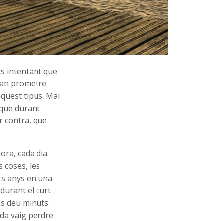
ats intentant que
 van prometre
aquest tipus. Mai
 que durant
er contra, que
ora, cada dia.
 coses, les
nts anys en una
 durant el curt
és deu minuts.
ida vaig perdre