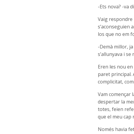
-Ets nova? -va d
Vaig respondre u
s’aconseguien a
los que no em f
-Demà millor, ja
s’allunyava i se
Eren les nou en 
paret principal.
complicitat, com
Vam començar la 
despertar la me
totes, feien refe
que el meu cap 
Només havia fet 