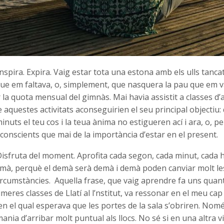
 Inspira. Expira. Vaig estar tota una estona amb els ulls tanc
que em faltava, o, simplement, que nasquera la pau que em
la quota mensual del gimnàs. Mai havia assistit a classes d’
 aquestes activitats aconseguirien el seu principal objectiu:
inuts el teu cos i la teua ànima no estigueren ací i ara, o, p
conscients que mai de la importància d’estar en el present.
Disfruta del moment. Aprofita cada segon, cada minut, cada h
emà, perquè el demà serà demà i demà poden canviar molt les
circumstàncies. Aquella frase, que vaig aprendre fa uns qua
meres classes de Llatí al l’nstitut, va ressonar en el meu cap
n el qual esperava que les portes de la sala s’obriren. Nom
mania d’arribar molt puntual als llocs. No sé si en una altra v