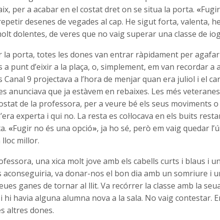
ix, per a acabar en el costat dret on se situa la porta.
«
Fugir
epetir desenes de vegades al cap. He sigut forta, valenta, he
olt dolentes, de veres que no vaig superar una classe de io
 la porta, totes les dones van entrar ràpidament per agafar e
 a punt d’eixir a la plaça, o, simplement, em van recordar a
 Canal 9 projectava a l’hora de menjar quan era juliol i el car
es anunciava que ja estàvem en rebaixes. Les més veteranes 
 costat de la professora, per a veure bé els seus moviments o 
’era experta i qui no. La resta es col·locava en els buits restant
ta.
«
Fugir no és una opció
»
, ja ho sé, però em vaig quedar l’ú
lloc millor.
ofessora, una xica molt jove amb els cabells curts i blaus i u
 aconseguiria, va donar-nos el bon dia amb un somriure i un
ues ganes de tornar al llit. Va recórrer la classe amb la seu
 hi havia alguna alumna nova a la sala. No vaig contestar. 
les altres dones.