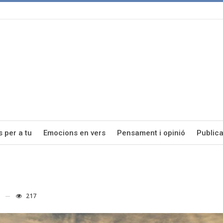
s per a tu
Emocions en vers
Pensament i opinió
Publica
217