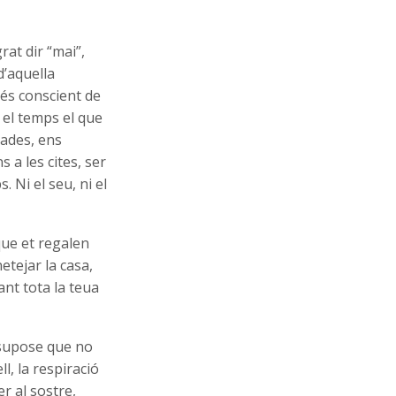
at dir “mai”,
d’aquella
més conscient de
s el temps el que
gades, ens
 a les cites, ser
 Ni el seu, ni el
que et regalen
etejar la casa,
ant tota la teua
 supose que no
l, la respiració
r al sostre,