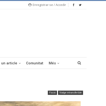
Enregistrar-se / Accedir
 un article
Comunitat
Més
Ficció
Viatge intransferible