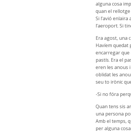
alguna cosa imp
quan el rellotge
Si
l’avió enlaira
l’aeroport. Si ti
Era agost, una c
Havíem quedat pe
encarregar
que 
pastís. Era el pa
eren les anous 
oblidat les anou
seu to irònic qu
-Si no fóra perq
Quan tens sis an
una persona pot 
Amb el temps, q
per alguna cosa 