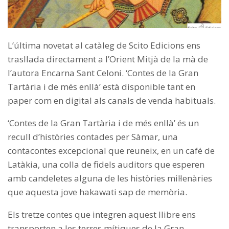
L’última novetat al catàleg de Scito Edicions ens
trasllada directament a l’Orient Mitjà de la mà de
l’autora Encarna Sant Celoni. ‘Contes de la Gran
Tartària i de més enllà’ està disponible tant en
paper com en digital als canals de venda habituals.
‘Contes de la Gran Tartària i de més enllà’ és un
recull d’històries contades per Sàmar, una
contacontes excepcional que reuneix, en un café de
Latàkia, una colla de fidels auditors que esperen
amb candeletes alguna de les històries mil·lenàries
que aquesta jove hakawati sap de memòria.
Els tretze contes que integren aquest llibre ens
transporten a les terres mítiques de la Gran